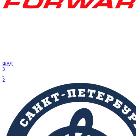
ФВД
3
:
2