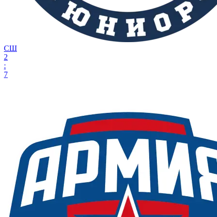
СШ
2
:
7