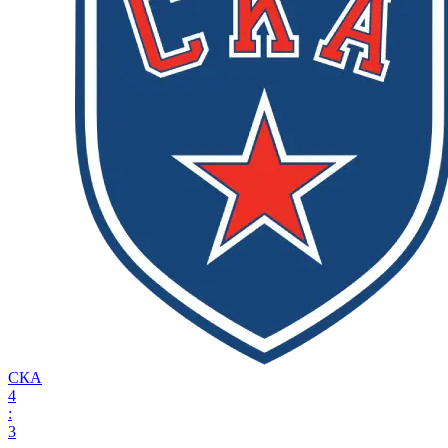
СКА
4
:
3