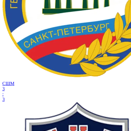
СШМ
3
:
3