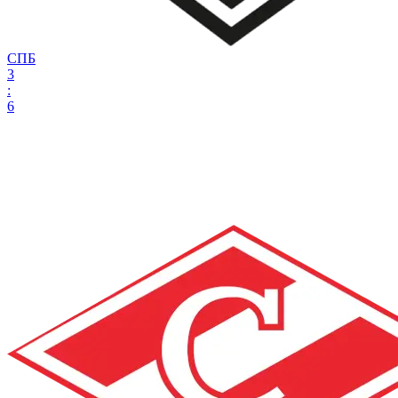
СПБ
3
:
6