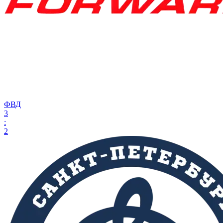
ФВД
3
:
2