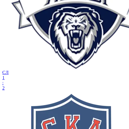
СЛ
1
:
2