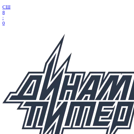
СШ
8
:
0