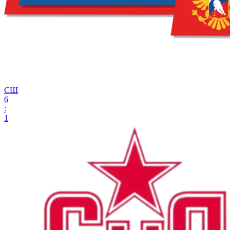
СШ
6
:
1