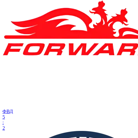
ФВД
5
:
2