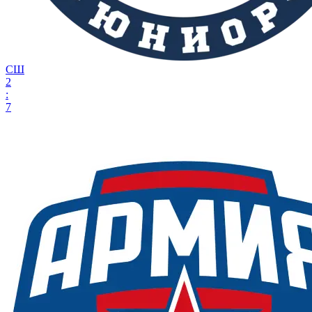
СШ
2
:
7