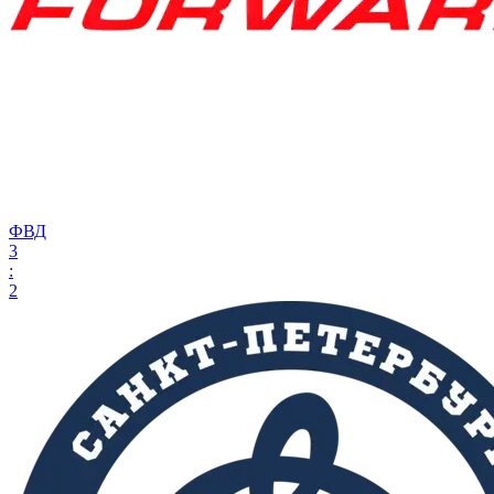
ФВД
3
:
2