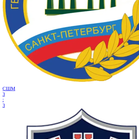
СШМ
3
:
3