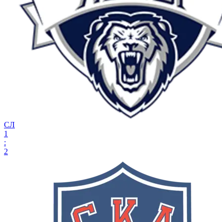
СЛ
1
:
2