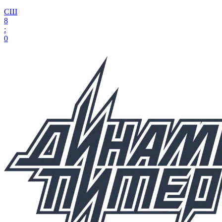
СШ
8
:
0