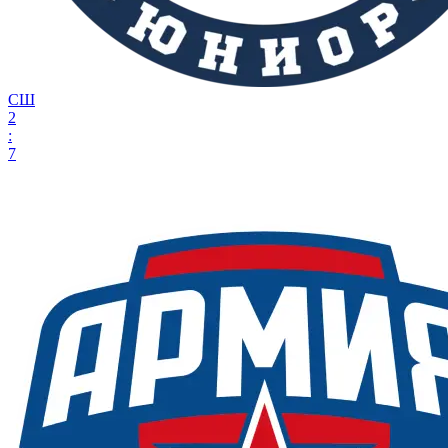
СШ
2
:
7