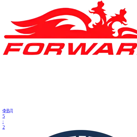
ФВД
5
:
2