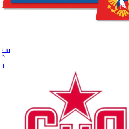
СШ
6
:
1