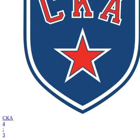
СКА
4
:
3