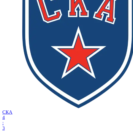
СКА
4
:
3