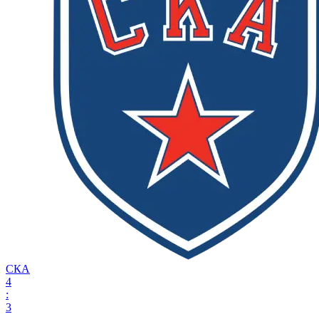
СКА
4
:
3