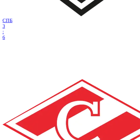
СПБ
3
:
6