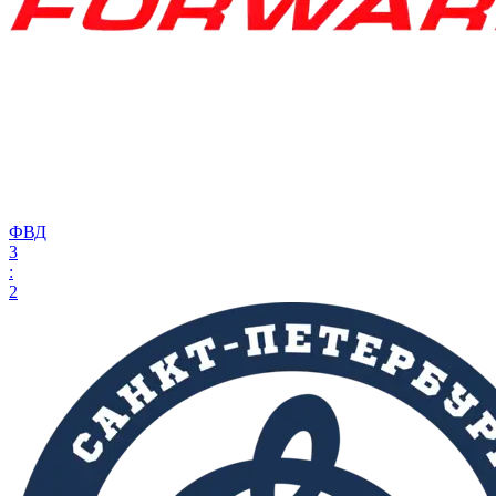
ФВД
3
:
2