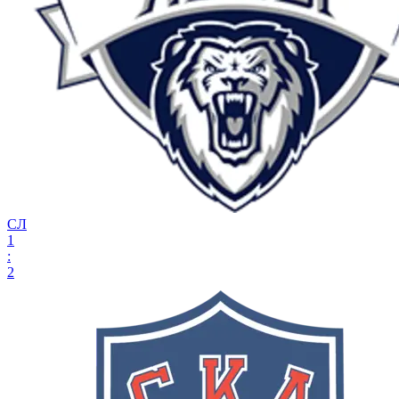
СЛ
1
:
2