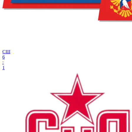
СШ
6
:
1