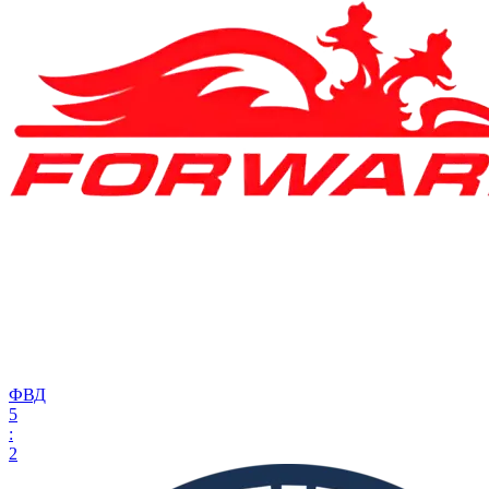
ФВД
5
:
2