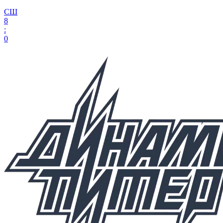
СШ
8
:
0