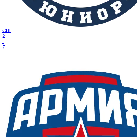
СШ
2
:
7