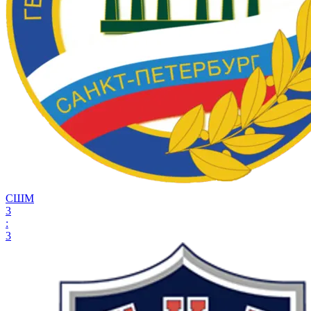
СШМ
3
:
3