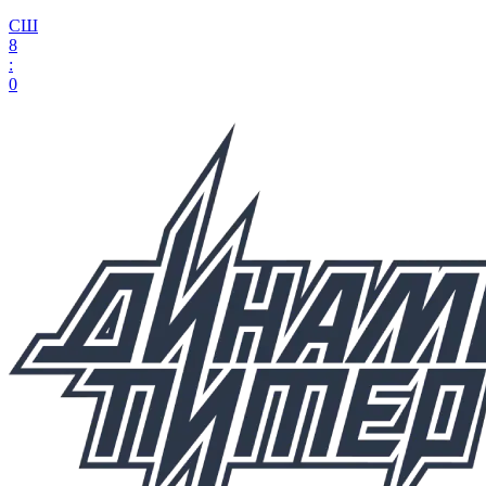
СШ
8
:
0