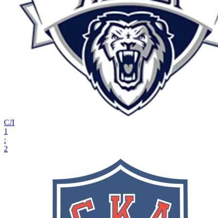
СЛ
1
:
2