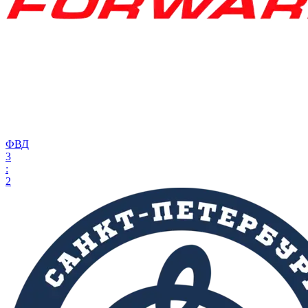
ФВД
3
:
2