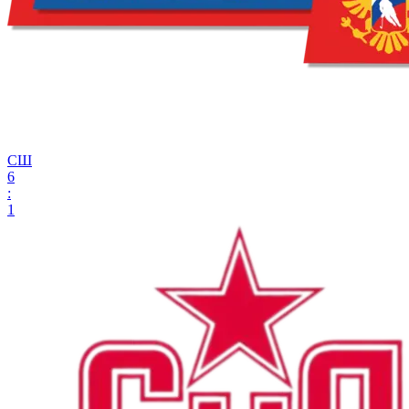
СШ
6
:
1