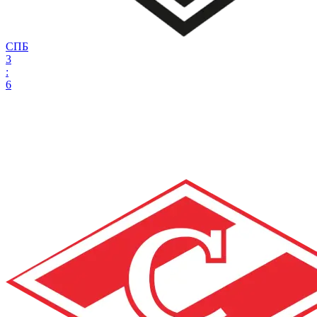
СПБ
3
:
6