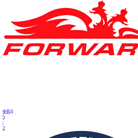
ФВД
5
:
2