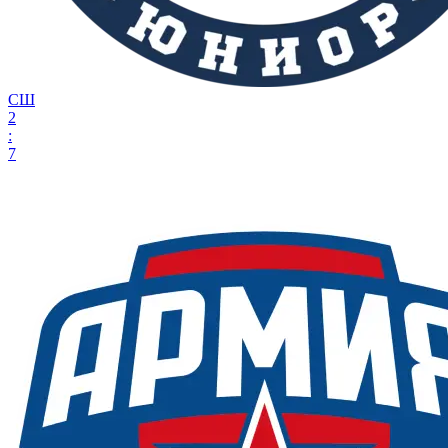
СШ
2
:
7