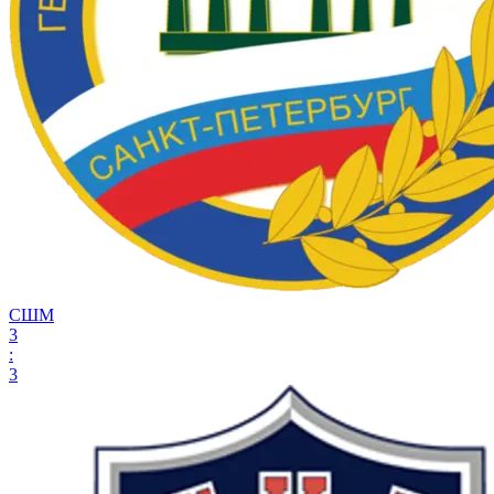
СШМ
3
:
3