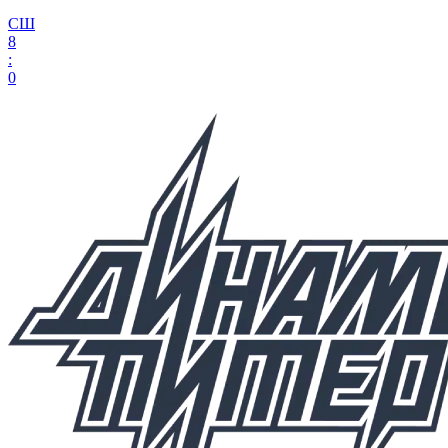
СШ
8
:
0