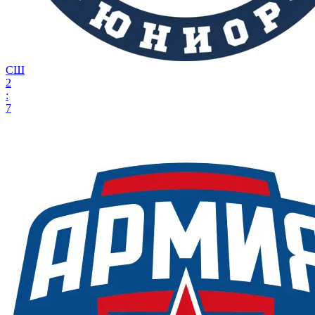
СШ
2
:
7