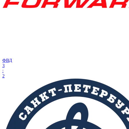
ФВД
3
:
2