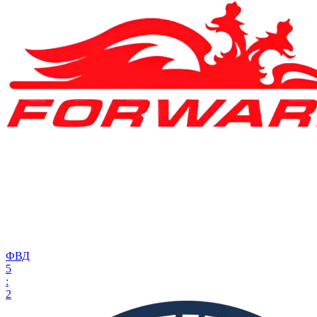
ФВД
5
:
2