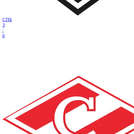
СПБ
3
:
6