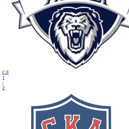
СЛ
1
:
2