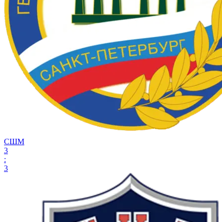
СШМ
3
:
3