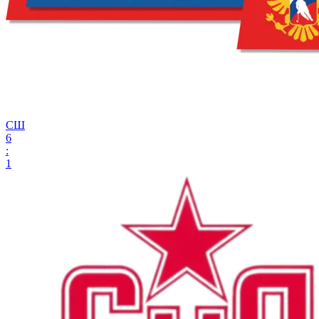
СШ
6
:
1