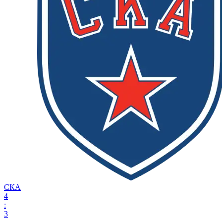
СКА
4
:
3