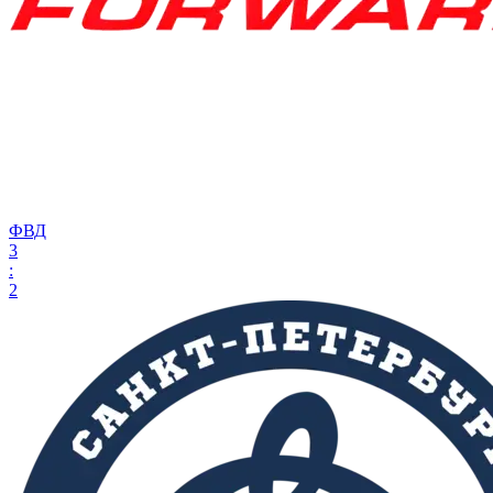
ФВД
3
:
2