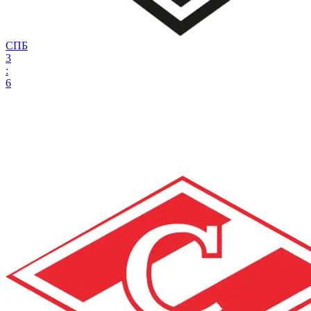
СПБ
3
:
6