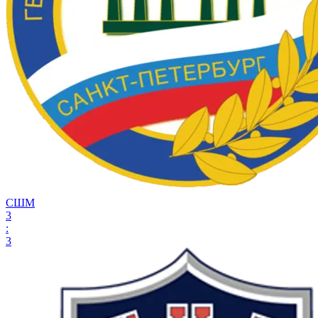
СШМ
3
:
3