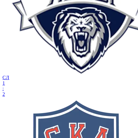
СЛ
1
:
2