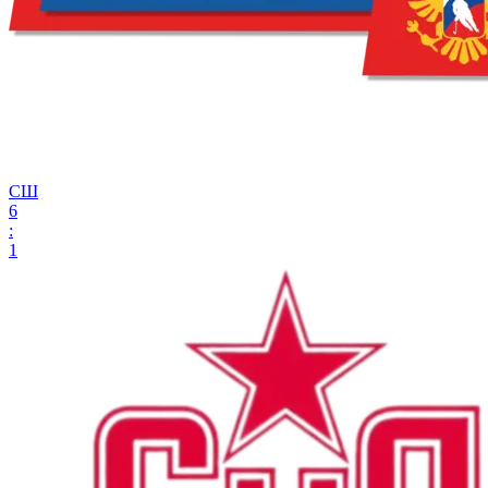
СШ
6
:
1