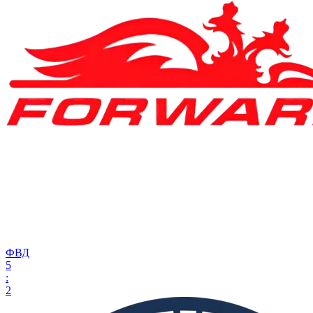
ФВД
5
:
2