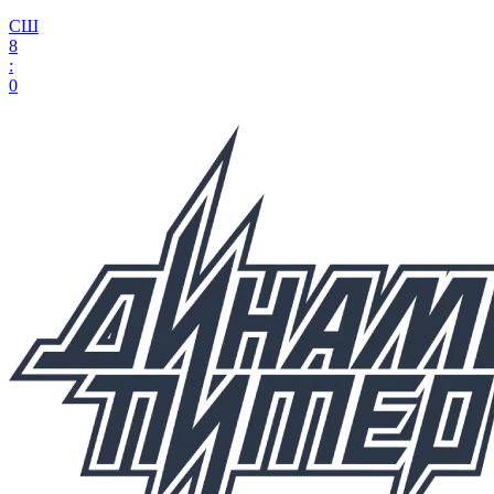
СШ
8
:
0