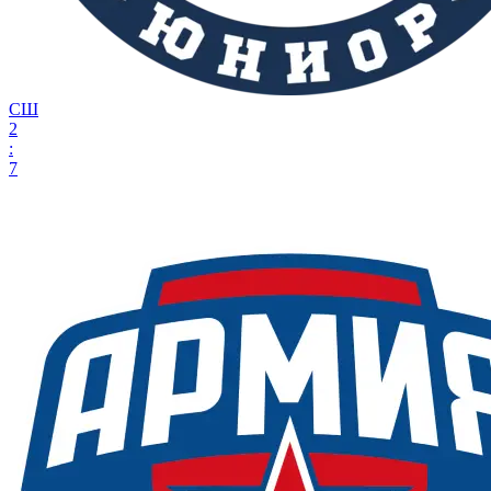
СШ
2
:
7