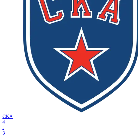
СКА
4
:
3