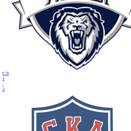
СЛ
1
:
2