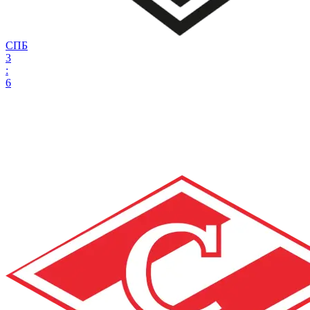
СПБ
3
:
6