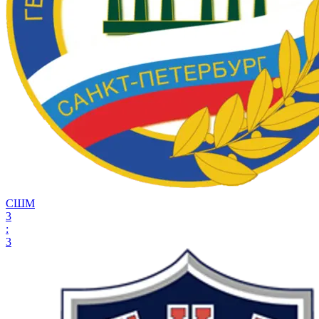
СШМ
3
:
3