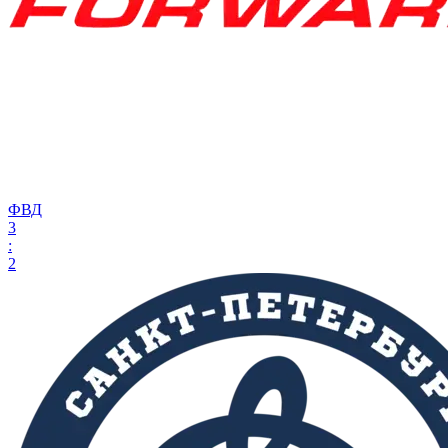
ФВД
3
:
2