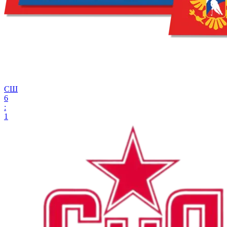
СШ
6
:
1