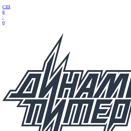
СШ
8
:
0