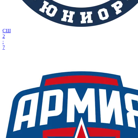
СШ
2
:
7