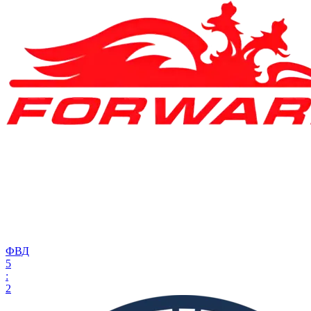
ФВД
5
:
2