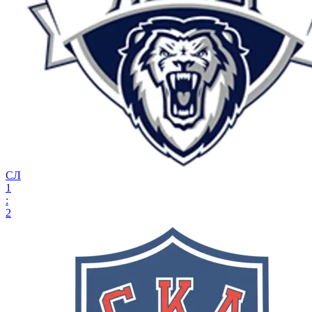
СЛ
1
:
2