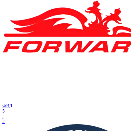
ФВД
5
:
2