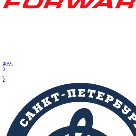
ФВД
3
:
2