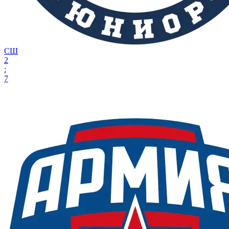
СШ
2
:
7