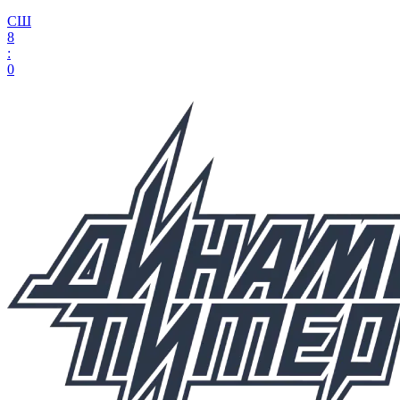
СШ
8
:
0