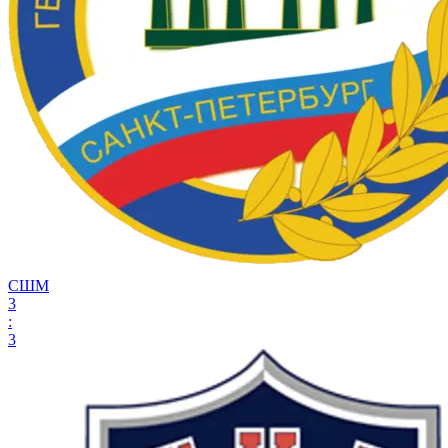
СШМ
3
:
3