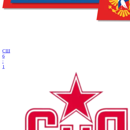
СШ
6
:
1