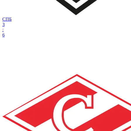
СПБ
3
:
6