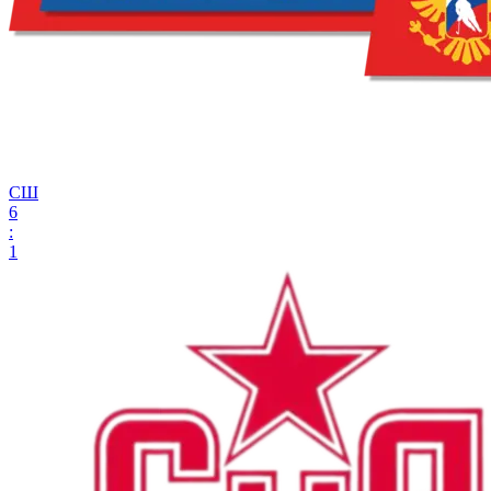
СШ
6
:
1