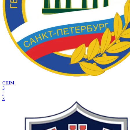
СШМ
3
:
3