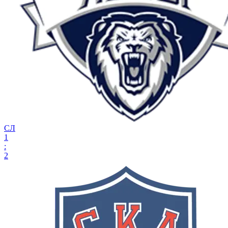
СЛ
1
:
2