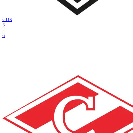
СПБ
3
:
6