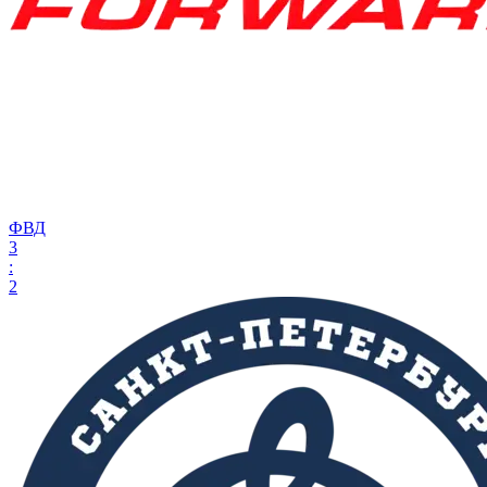
ФВД
3
:
2