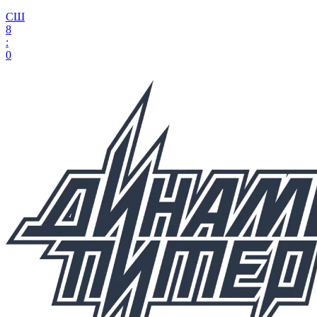
СШ
8
:
0