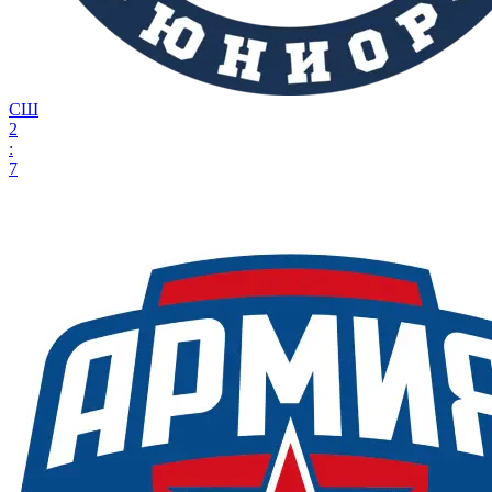
СШ
2
:
7