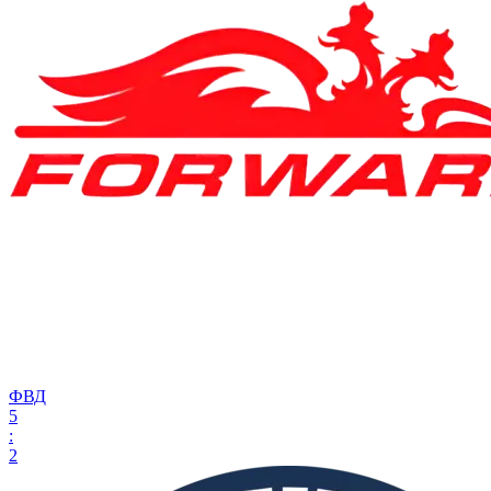
ФВД
5
:
2