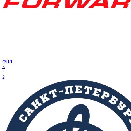
ФВД
3
:
2