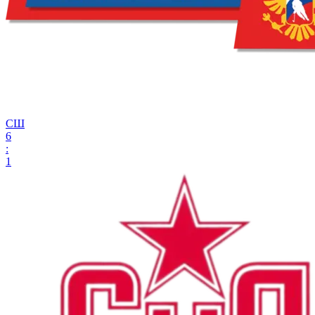
СШ
6
:
1