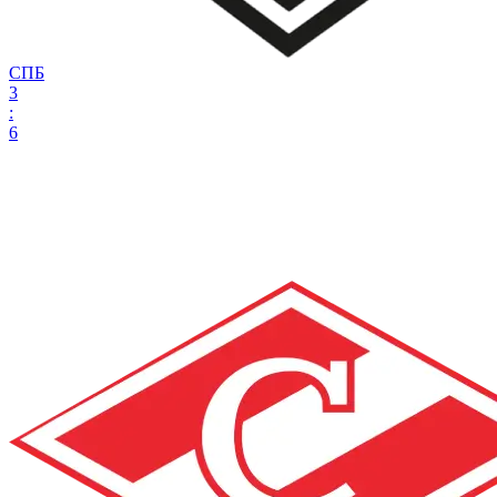
СПБ
3
:
6