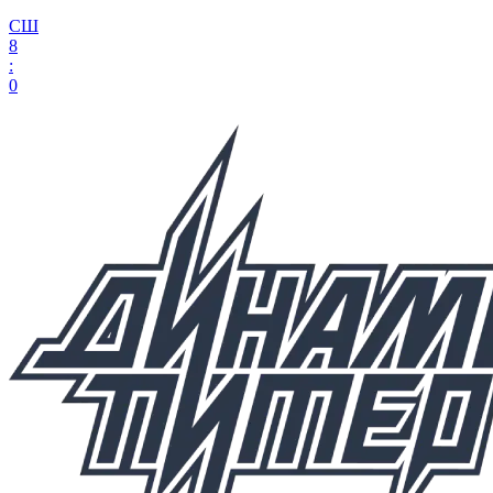
СШ
8
:
0