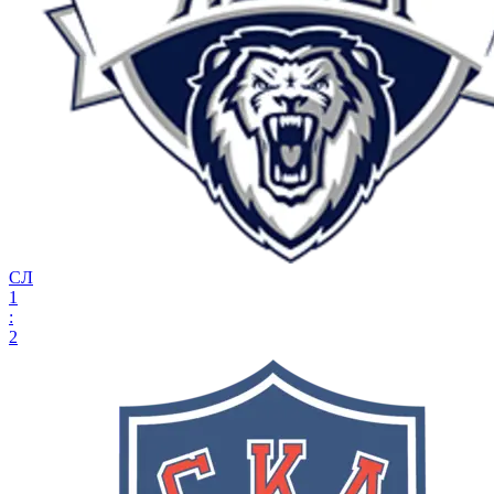
СЛ
1
:
2