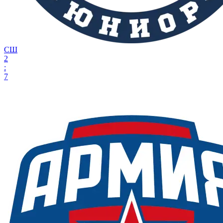
СШ
2
:
7