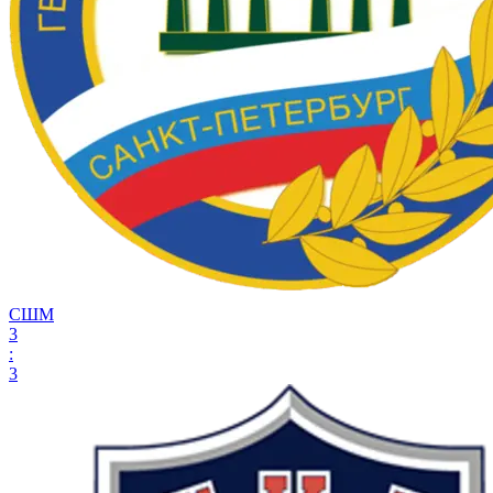
СШМ
3
:
3