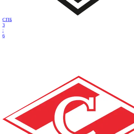
СПБ
3
:
6