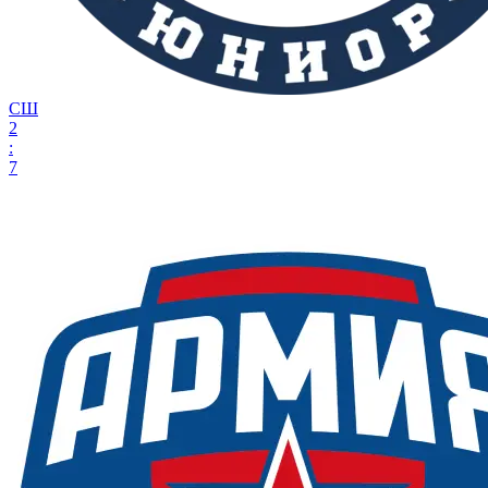
СШ
2
:
7