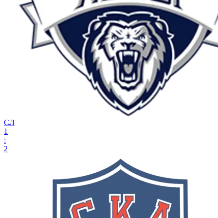
СЛ
1
:
2