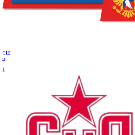
СШ
6
:
1