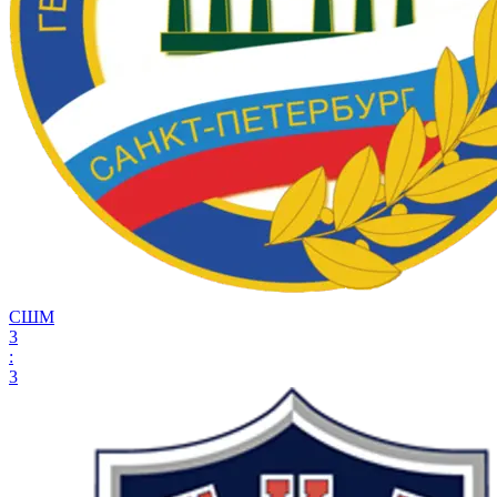
СШМ
3
:
3