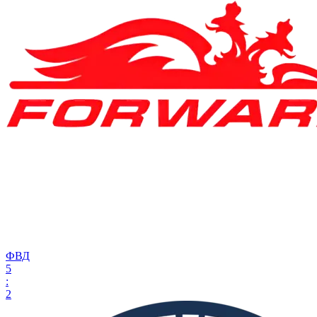
ФВД
5
:
2