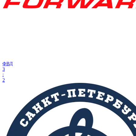
ФВД
3
:
2