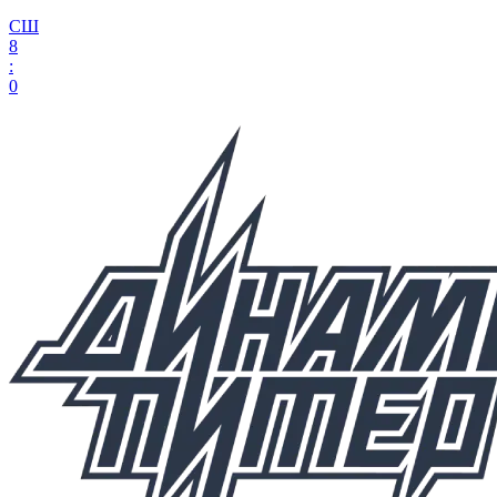
СШ
8
:
0