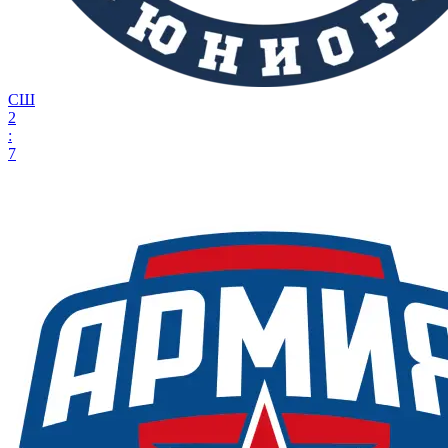
СШ
2
:
7