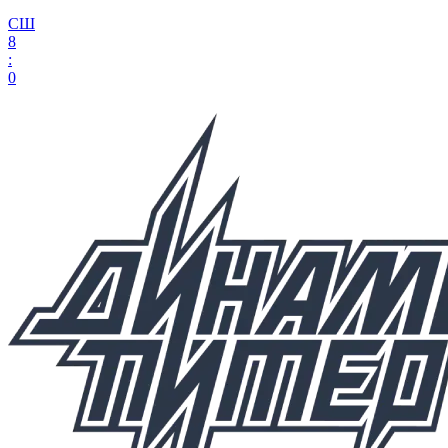
СШ
8
:
0