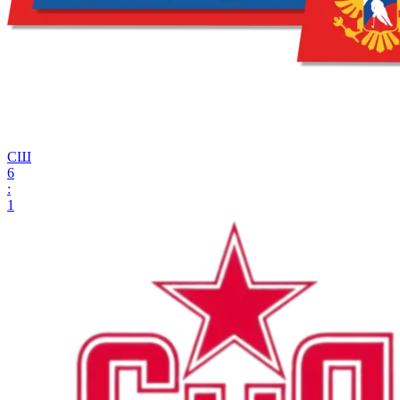
СШ
6
:
1