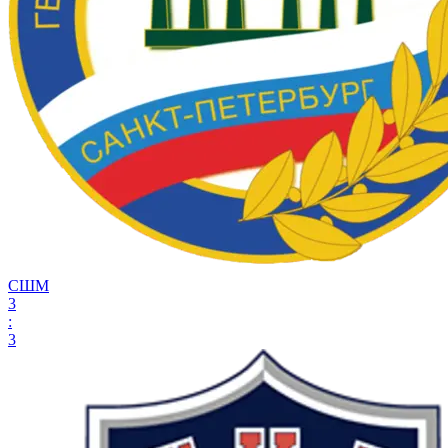
СШМ
3
:
3