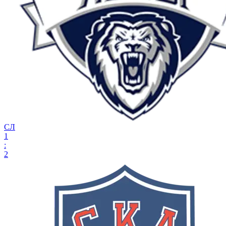
СЛ
1
:
2