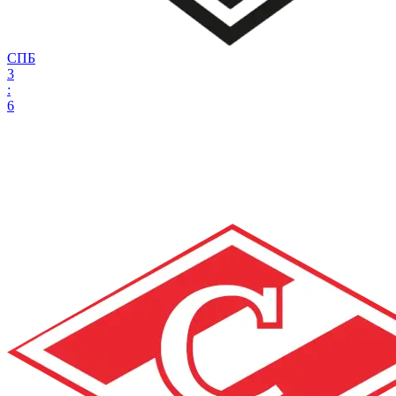
СПБ
3
:
6