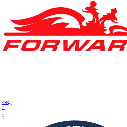
ФВД
5
:
2