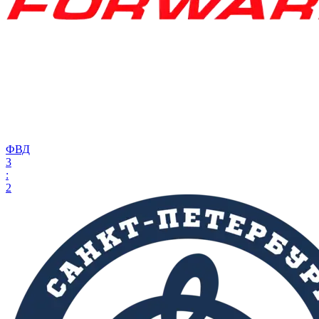
ФВД
3
:
2