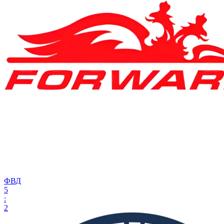
ФВД
5
:
2