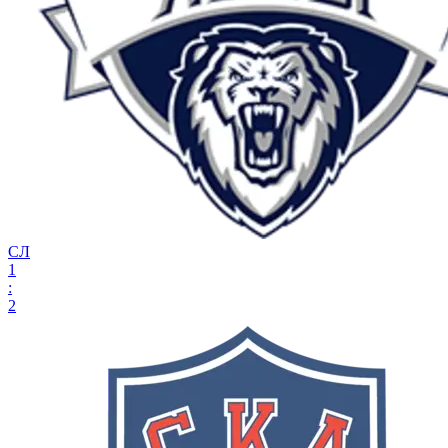
СЛ
1
:
2