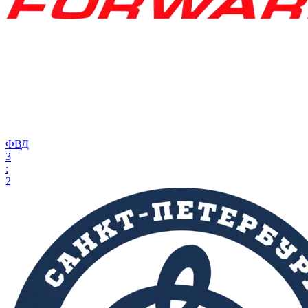
ФВД
3
:
2