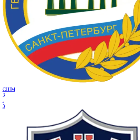
СШМ
3
:
3