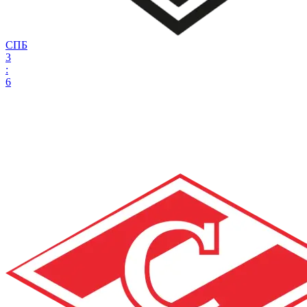
СПБ
3
:
6