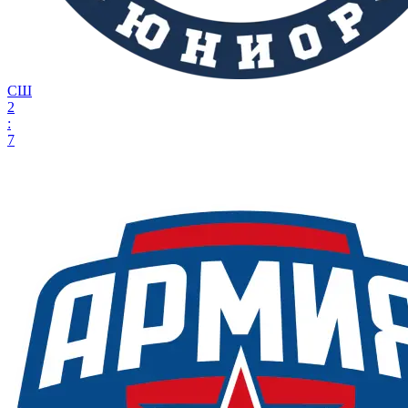
СШ
2
:
7