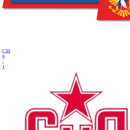
СШ
6
:
1