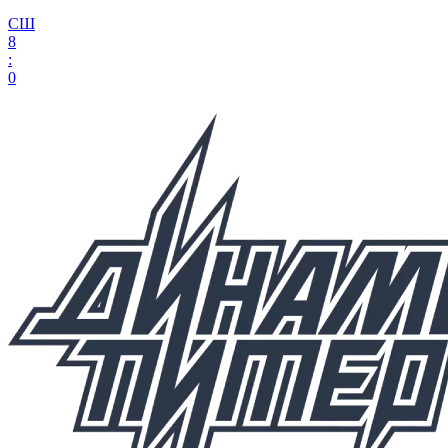
СШ
8
:
0